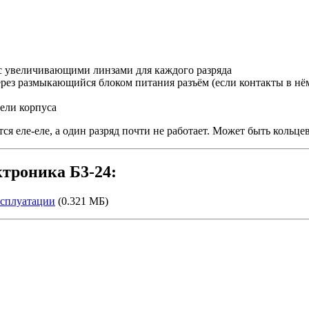
 с увеличивающими линзами для каждого разряда
ерез размыкающийся блоком питания разъём (если контакты в нём
нели корпуса
я еле-еле, а один разряд почти не работает. Может быть кольце
троника Б3-24:
ксплуатации
(0.321 МБ)