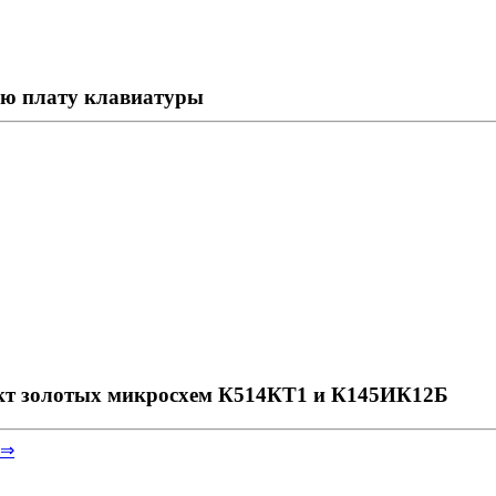
ую плату клавиатуры
ект золотых микросхем К514КТ1 и К145ИК12Б
 ⇒