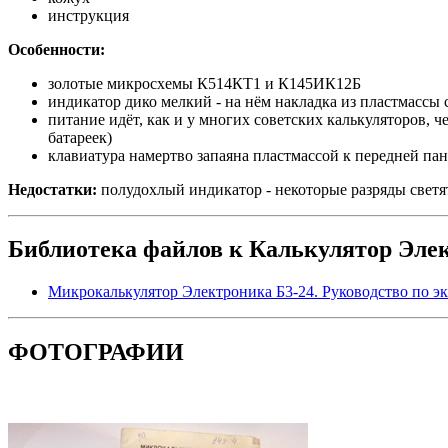
инструкция
Особенности:
золотые микросхемы К514КТ1 и К145ИК12Б
индикатор дико мелкий - на нём накладка из пластмассы
питание идёт, как и у многих советских калькуляторов, ч
батареек)
клавиатура намертво запаяна пластмассой к передней па
Недостатки:
полудохлый индикатор - некоторые разряды светятс
Библиотека файлов к Калькулятор Элек
Микрокалькулятор Электроника Б3-24. Руководство по э
ФОТОГРАФИИ