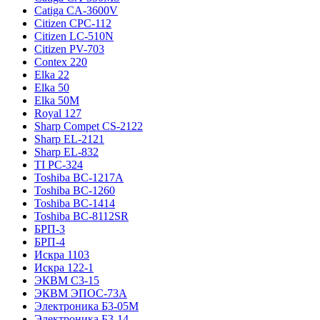
Catiga CA-3600V
Citizen CPC-112
Citizen LC-510N
Citizen PV-703
Contex 220
Elka 22
Elka 50
Elka 50M
Royal 127
Sharp Compet CS-2122
Sharp EL-2121
Sharp EL-832
TI PC-324
Toshiba BC-1217A
Toshiba BC-1260
Toshiba BC-1414
Toshiba BC-8112SR
БРП-3
БРП-4
Искра 1103
Искра 122-1
ЭКВМ С3-15
ЭКВМ ЭПОС-73А
Электроника Б3-05М
Электроника Б3-14