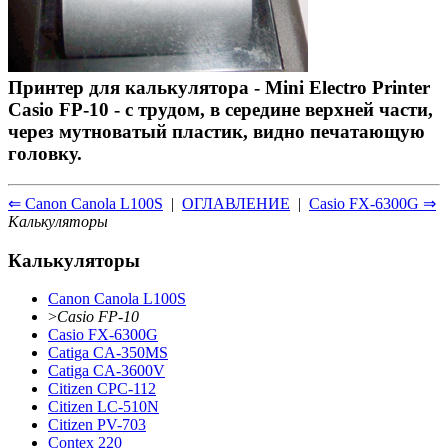
Принтер для калькулятора - Mini Electro Printer
Casio FP-10 - с трудом, в середине верхней части,
через мутноватый пластик, видно печатающую
головку.
⇐ Canon Canola L100S
|
ОГЛАВЛЕНИЕ
|
Casio FX-6300G ⇒
Калькуляторы
Калькуляторы
Canon Canola L100S
>
Casio FP-10
Casio FX-6300G
Catiga CA-350MS
Catiga CA-3600V
Citizen CPC-112
Citizen LC-510N
Citizen PV-703
Contex 220