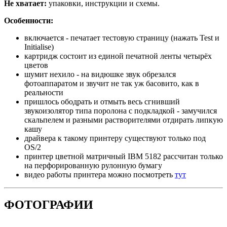
Не хватает:
упаковки, инструкции и схемы.
Особенности:
включается - печатает тестовую страницу (нажать Test и
Initialise)
картридж состоит из единой печатной ленты четырёх
цветов
шумит нехило - на видюшке звук обрезался
фотоаппаратом и звучит не так уж басовито, как в
реальности
пришлось ободрать и отмыть весь сгнивший
звукоизолятор типа поролона с подкладкой - замучился
скальпелем и разными растворителями отдирать липкую
кашу
драйвера к такому принтеру существуют только под
OS/2
принтер цветной матричный IBM 5182 рассчитан только
на перфорированную рулонную бумагу
видео работы принтера можно посмотреть
тут
ФОТОГРАФИИ