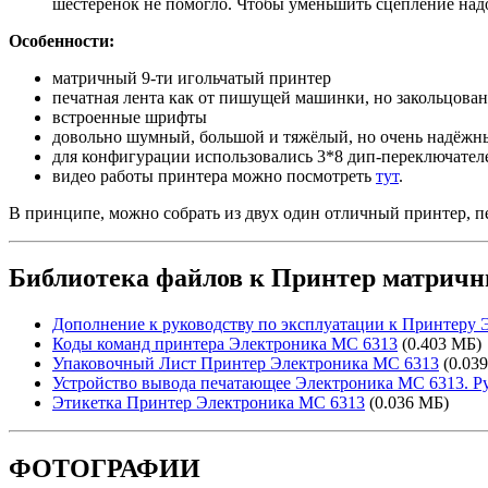
шестерёнок не помогло. Чтобы уменьшить сцепление надо
Особенности:
матричный 9-ти игольчатый принтер
печатная лента как от пишущей машинки, но закольцован
встроенные шрифты
довольно шумный, большой и тяжёлый, но очень надёжн
для конфигурации использовались 3*8 дип-переключател
видео работы принтера можно посмотреть
тут
.
В принципе, можно собрать из двух один отличный принтер, п
Библиотека файлов к Принтер матрич
Дополнение к руководству по эксплуатации к Принтеру
Коды команд принтера Электроника МС 6313
(0.403 МБ)
Упаковочный Лист Принтер Электроника МС 6313
(0.03
Устройство вывода печатающее Электроника МС 6313. Ру
Этикетка Принтер Электроника МС 6313
(0.036 МБ)
ФОТОГРАФИИ