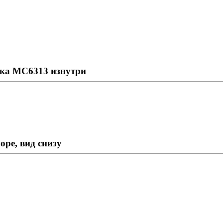
ка МС6313 изнутри
ре, вид снизу