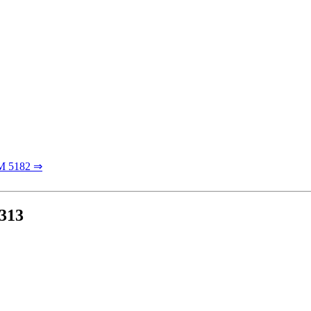
M 5182 ⇒
313