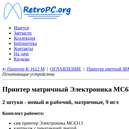
Ищется
Запчасти
Коллекция
Библиотека
Контакты
На даче
Кидалы
⇐ Принтер K 1612 M
|
ОГЛАВЛЕНИЕ
|
Принтер цветной IB
Печатающие устройства
Принтер матричный Электроника МС6
2 штуки - новый и рабочий, матричные, 9 игл
Комплект рабочего:
сам принтер Электроника МС6313
картридж с печатающей лентой