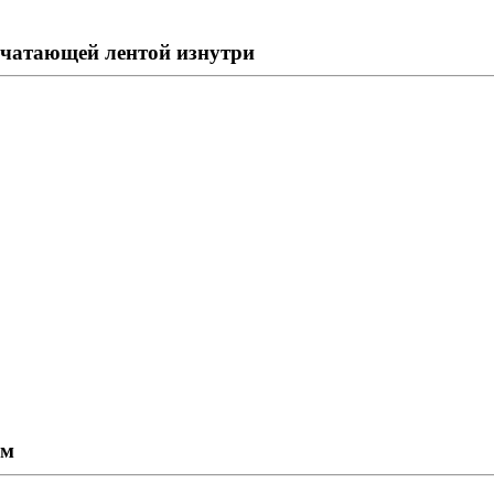
ечатающей лентой изнутри
ом