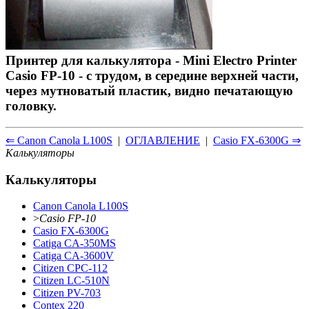
Принтер для калькулятора - Mini Electro Printer
Casio FP-10 - с трудом, в середине верхней части,
через мутноватый пластик, видно печатающую
головку.
⇐ Canon Canola L100S
|
ОГЛАВЛЕНИЕ
|
Casio FX-6300G ⇒
Калькуляторы
Калькуляторы
Canon Canola L100S
>
Casio FP-10
Casio FX-6300G
Catiga CA-350MS
Catiga CA-3600V
Citizen CPC-112
Citizen LC-510N
Citizen PV-703
Contex 220