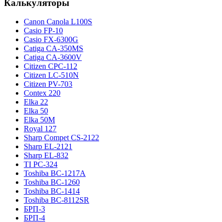
Калькуляторы
Canon Canola L100S
Casio FP-10
Casio FX-6300G
Catiga CA-350MS
Catiga CA-3600V
Citizen CPC-112
Citizen LC-510N
Citizen PV-703
Contex 220
Elka 22
Elka 50
Elka 50M
Royal 127
Sharp Compet CS-2122
Sharp EL-2121
Sharp EL-832
TI PC-324
Toshiba BC-1217A
Toshiba BC-1260
Toshiba BC-1414
Toshiba BC-8112SR
БРП-3
БРП-4