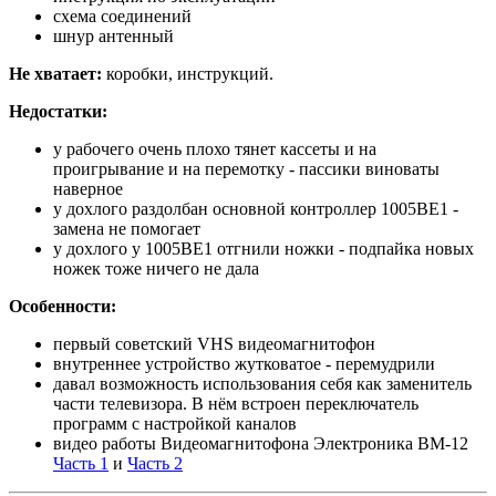
схема соединений
шнур антенный
Не хватает:
коробки, инструкций.
Недостатки:
у рабочего очень плохо тянет кассеты и на
проигрывание и на перемотку - пассики виноваты
наверное
у дохлого раздолбан основной контроллер 1005ВЕ1 -
замена не помогает
у дохлого у 1005ВЕ1 отгнили ножки - подпайка новых
ножек тоже ничего не дала
Особенности:
первый советский VHS видеомагнитофон
внутреннее устройство жутковатое - перемудрили
давал возможность использования себя как заменитель
части телевизора. В нём встроен переключатель
программ с настройкой каналов
видео работы Видеомагнитофона Электроника ВМ-12
Часть 1
и
Часть 2