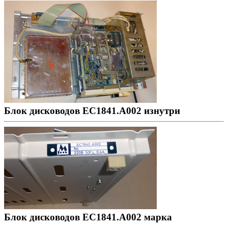
Блок дисководов ЕС1841.А002 изнутри
Блок дисководов ЕС1841.А002 марка