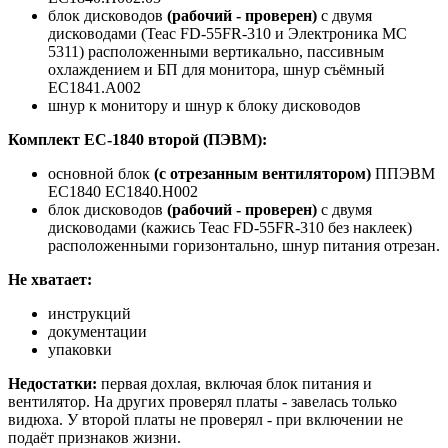
блок дисководов
(рабочий - проверен)
c двумя
дисководами (Teac FD-55FR-310 и Электроника МС
5311) расположенными вертикально, пассивным
охлаждением и БП для монитора, шнур съёмный
ЕС1841.А002
шнур к монитору и шнур к блоку дисководов
Комплект ЕС-1840 второй (ПЭВМ):
основной блок
(с отрезанным вентилятором)
ППЭВМ
ЕС1840 ЕС1840.Н002
блок дисководов
(рабочий - проверен)
c двумя
дисководами (кажись Teac FD-55FR-310 без наклеек)
расположенными горизонтально, шнур питания отрезан.
Не хватает:
инструкций
документации
упаковки
Недостатки:
первая дохлая, включая блок питания и
вентилятор. На других проверял платы - завелась только
видюха. У второй платы не проверял - при включении не
подаёт признаков жизни.