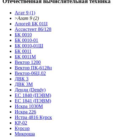
Отечественная вычислительная техника
Агат 9 (1)
>
Агат 9 (2)
Апогей БК 01Ц
Ассистент 86/128
БК 0010
БК 0010-01
БК 0010-01Ш
БК 0011
БК 0011М
Вектор 1200
Вектор ПК-6128ц
Вектор-06Ц.02
ДВК 3
ДВК 3М
Денди (Dendy)
ЕС 1840 (ПЭВМ)
ЕС 1841 (ПЭВМ)
Искра 1030М
Искра 226
Истра 4816 Курск
КР-02
Курсор
Микроша