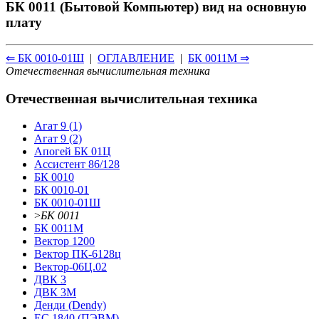
БК 0011 (Бытовой Компьютер) вид на основную
плату
⇐ БК 0010-01Ш
|
ОГЛАВЛЕНИЕ
|
БК 0011М ⇒
Отечественная вычислительная техника
Отечественная вычислительная техника
Агат 9 (1)
Агат 9 (2)
Апогей БК 01Ц
Ассистент 86/128
БК 0010
БК 0010-01
БК 0010-01Ш
>
БК 0011
БК 0011М
Вектор 1200
Вектор ПК-6128ц
Вектор-06Ц.02
ДВК 3
ДВК 3М
Денди (Dendy)
ЕС 1840 (ПЭВМ)