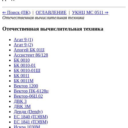
⇐ Поиск (ПК)
|
ОГЛАВЛЕНИЕ
|
УКНЦ МС 0511 ⇒
Отечественная вычислительная техника
Отечественная вычислительная техника
Агат 9 (1)
Агат 9 (2)
Апогей БК 01Ц
Ассистент 86/128
БК 0010
БК 0010-01
БК 0010-01Ш
БК 0011
БК 0011М
Вектор 1200
Вектор ПК-6128ц
Вектор-06Ц.02
ДВК 3
ДВК 3М
Денди (Dendy)
ЕС 1840 (ПЭВМ)
ЕС 1841 (ПЭВМ)
Искра 1030М