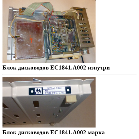
Блок дисководов ЕС1841.А002 изнутри
Блок дисководов ЕС1841.А002 марка