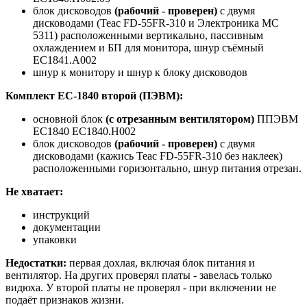
блок дисководов
(рабочий - проверен)
c двумя
дисководами (Teac FD-55FR-310 и Электроника МС
5311) расположенными вертикально, пассивным
охлаждением и БП для монитора, шнур съёмный
ЕС1841.А002
шнур к монитору и шнур к блоку дисководов
Комплект ЕС-1840 второй (ПЭВМ):
основной блок
(с отрезанным вентилятором)
ППЭВМ
ЕС1840 ЕС1840.Н002
блок дисководов
(рабочий - проверен)
c двумя
дисководами (кажись Teac FD-55FR-310 без наклеек)
расположенными горизонтально, шнур питания отрезан.
Не хватает:
инструкций
документации
упаковки
Недостатки:
первая дохлая, включая блок питания и
вентилятор. На других проверял платы - завелась только
видюха. У второй платы не проверял - при включении не
подаёт признаков жизни.