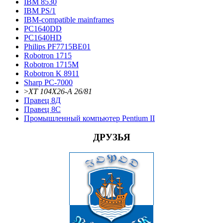
IBM 8530
IBM PS/1
IBM-compatible mainframes
PC1640DD
PC1640HD
Philips PF7715BE01
Robotron 1715
Robotron 1715М
Robotron K 8911
Sharp PC-7000
>
XT 104X26-A 26/81
Правец 8Д
Правец 8С
Промышленный компьютер Pentium II
ДРУЗЬЯ