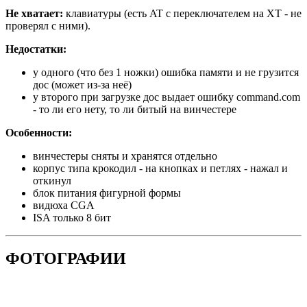
Не хватает:
клавиатуры (есть AT с переключателем на XT - не
проверял с ними).
Недостатки:
у одного (что без 1 ножки) ошибка памяти и не грузится
дос (может из-за неё)
у второго при загрузке дос выдает ошибку command.com
- то ли его нету, то ли битый на винчестере
Особенности:
винчестеры сняты и хранятся отдельно
корпус типа крокодил - на кнопках и петлях - нажал и
откинул
блок питания фигурной формы
видюха CGA
ISA только 8 бит
ФОТОГРАФИИ