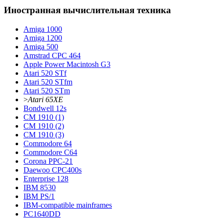
Иностранная вычислительная техника
Amiga 1000
Amiga 1200
Amiga 500
Amstrad CPC 464
Apple Power Macintosh G3
Atari 520 STf
Atari 520 STfm
Atari 520 STm
>
Atari 65XE
Bondwell 12s
CM 1910 (1)
CM 1910 (2)
CM 1910 (3)
Commodore 64
Commodore С64
Corona PPC-21
Daewoo CPC400s
Enterprise 128
IBM 8530
IBM PS/1
IBM-compatible mainframes
PC1640DD