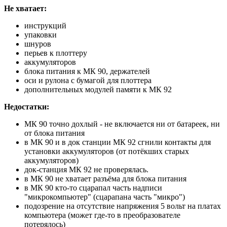
Не хватает:
инструкций
упаковки
шнуров
перьев к плоттеру
аккумуляторов
блока питания к МК 90, держателей
оси и рулона с бумагой для плоттера
дополнительных модулей памяти к МК 92
Недостатки:
МК 90 точно дохлый - не включается ни от батареек, ни
от блока питания
в МК 90 и в док станции МК 92 сгнили контакты для
установки аккумуляторов (от потёкших старых
аккумуляторов)
док-станция МК 92 не проверялась.
в МК 90 не хватает разъёма для блока питания
в МК 90 кто-то сцарапал часть надписи
"микрокомпьютер" (сцарапана часть "микро")
подозрение на отсутствие напряжения 5 вольт на платах
компьютера (может где-то в преобразователе
потерялось)