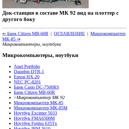
Док-станция в составе МК 92 вид на плоттер с
другого боку
⇐ Банк Citizen MB-60R
|
ОГЛАВЛЕНИЕ
|
Микрокомпьютер
МК-85 ⇒
Микрокомпьютеры, ноутбуки
Микрокомпьютеры, ноутбуки
Atari Portfolio
Dauphin DTR-1
Epson HX-20
NEC PC-8201
Банк Casio DC-7500RS
Банк Citizen MB-60R
>
Микрокомпьютер МК 92
Микрокомпьютер МК-85
Микрокомпьютер МК-85М
Ноутбук Excimer 5033
Ноутбук FMA6500M
Ноутбук Fujitsu 635Tx
Ноутбук IBM 2610