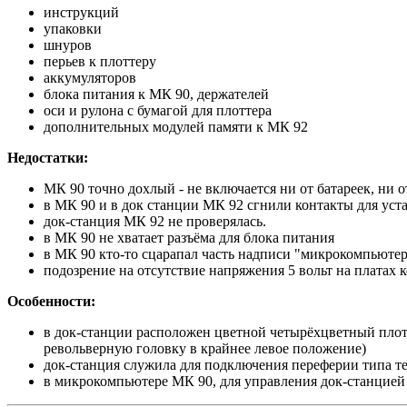
инструкций
упаковки
шнуров
перьев к плоттеру
аккумуляторов
блока питания к МК 90, держателей
оси и рулона с бумагой для плоттера
дополнительных модулей памяти к МК 92
Недостатки:
МК 90 точно дохлый - не включается ни от батареек, ни о
в МК 90 и в док станции МК 92 сгнили контакты для уст
док-станция МК 92 не проверялась.
в МК 90 не хватает разъёма для блока питания
в МК 90 кто-то сцарапал часть надписи "микрокомпьютер
подозрение на отсутствие напряжения 5 вольт на платах к
Особенности:
в док-станции расположен цветной четырёхцветный плот
револьверную головку в крайнее левое положение)
док-станция служила для подключения переферии типа те
в микрокомпьютере МК 90, для управления док-станцией