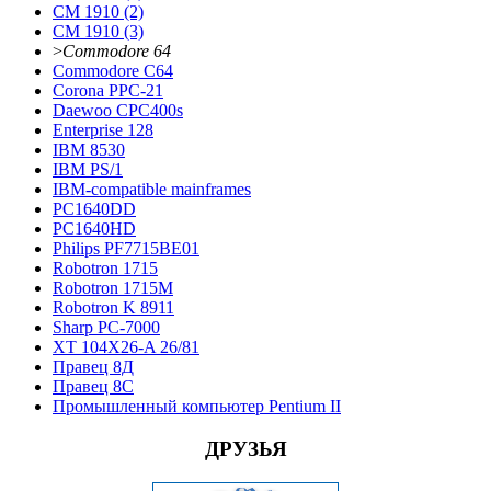
CM 1910 (2)
CM 1910 (3)
>
Commodore 64
Commodore С64
Corona PPC-21
Daewoo CPC400s
Enterprise 128
IBM 8530
IBM PS/1
IBM-compatible mainframes
PC1640DD
PC1640HD
Philips PF7715BE01
Robotron 1715
Robotron 1715М
Robotron K 8911
Sharp PC-7000
XT 104X26-A 26/81
Правец 8Д
Правец 8С
Промышленный компьютер Pentium II
ДРУЗЬЯ