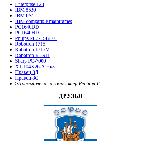
Enterprise 128
IBM 8530
IBM PS/1
IBM-compatible mainframes
PC1640DD
PC1640HD
Philips PF7715BE01
Robotron 1715
Robotron 1715М
Robotron K 8911
Sharp PC-7000
XT 104X26-A 26/81
Правец 8Д
Правец 8С
>
Промышленный компьютер Pentium II
ДРУЗЬЯ