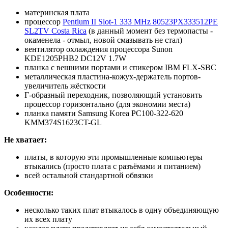
материнская плата
процессор
Pentium II Slot-1 333 MHz 80523PX333512PE
SL2TV Costa Rica
(в данный момент без термопасты -
окаменела - отмыл, новой смазывать не стал)
вентилятор охлаждения процессора Sunon
KDE1205PHB2 DC12V 1.7W
планка с вешними портами и спикером IBM FLX-SBC
металлическая пластина-кожух-держатель портов-
увеличитель жёсткости
Г-образный переходник, позволяющий установить
процессор горизонтально (для экономии места)
планка памяти Samsung Korea PC100-322-620
KMM374S1623CT-GL
Не хватает:
платы, в которую эти промышленные компьютеры
втыкались (просто плата с разъёмами и питанием)
всей остальной стандартной обвязки
Особенности:
несколько таких плат втыкалось в одну объединяющую
их всех плату