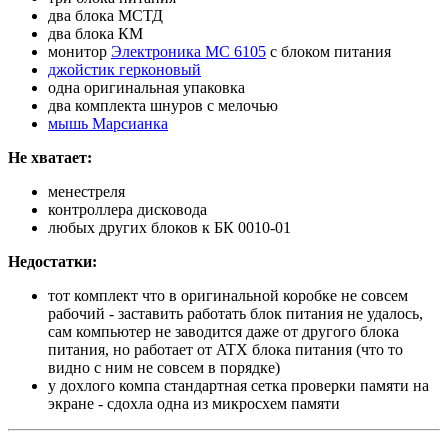
два блока МСТД
два блока КМ
монитор
Электроника МС 6105
с блоком питания
джойстик герконовый
одна оригинальная упаковка
два комплекта шнуров с мелочью
мышь Марсианка
Не хватает:
менестреля
контроллера дисковода
любых других блоков к БК 0010-01
Недостатки:
тот комплект что в оригинальной коробке не совсем
рабочий - заставить работать блок питания не удалось,
сам компьютер не заводится даже от другого блока
питания, но работает от ATX блока питания (что то
видно с ним не совсем в порядке)
у дохлого компа стандартная сетка проверки памяти на
экране - сдохла одна из микросхем памяти