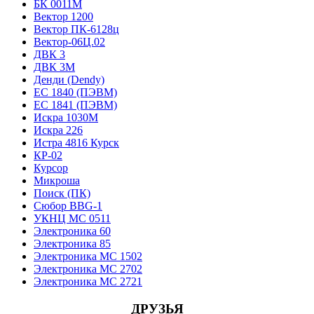
БК 0011М
Вектор 1200
Вектор ПК-6128ц
Вектор-06Ц.02
ДВК 3
ДВК 3М
Денди (Dendy)
ЕС 1840 (ПЭВМ)
ЕС 1841 (ПЭВМ)
Искра 1030М
Искра 226
Истра 4816 Курск
КР-02
Курсор
Микроша
Поиск (ПК)
Сюбор BBG-1
УКНЦ МС 0511
Электроника 60
Электроника 85
Электроника МС 1502
Электроника МС 2702
Электроника МС 2721
ДРУЗЬЯ