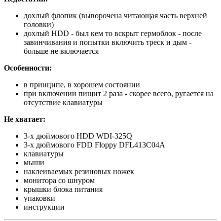
дохлый флопик (выворочена читающая часть верхней
головки)
дохлый HDD - был кем то вскрыт гермоблок - после
завинчивания и попытки включить треск и дым -
больше не включается
Особенности:
в принципе, в хорошем состоянии
при включении пищит 2 раза - скорее всего, ругается на
отсутствие клавиатуры
Не хватает:
3-х дюймового HDD WDI-325Q
3-х дюймового FDD Floppy DFL413C04A
клавиатуры
мыши
наклеиваемых резиновых ножек
монитора со шнуром
крышки блока питания
упаковки
инструкции