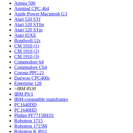
Amiga 500
Amstrad CPC 464
Apple Power Macintosh G3
Atari 520 STf
Atari 520 STfm
Atari 520 STm
Atari 65XE
Bondwell 12s
CM 1910 (1)
CM 1910 (2)
CM 1910 (3)
Commodore 64
Commodore С64
Corona PPC-21
Daewoo CPC400s
Enterprise 128
>
IBM 8530
IBM PS/1
IBM-compatible mainframes
PC1640DD
PC1640HD
Philips PF7715BE01
Robotron 1715
Robotron 1715М
Robotron K 8911