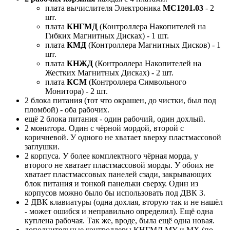
плата вычислителя Электроника
МС1201.03
- 2
шт.
плата
КНГМД
(Контроллера Накопителей на
Гибких Магнитных Дисках) - 1 шт.
плата
КМД
(Контроллера Магнитных Дисков) - 1
шт.
плата
КНЖД
(Контроллера Накопителей на
Жестких Магнитных Дисках) - 2 шт.
плата
КСМ
(Контроллера Символьного
Монитора) - 2 шт.
2 блока питания (тот что окрашен, до чистки, был под
пломбой) - оба рабочих.
ещё 2 блока питания - один рабочий, один дохлый.
2 монитора. Один с чёрной мордой, второй с
коричневой. У одного не хватает вверху пластмассовой
заглушки.
2 корпуса. У более комплектного чёрная морда, у
второго не хватает пластмассовой морды. У обоих не
хватает пластмассовых панелей сзади, закрывающих
блок питания и тонкой панельки сверху. Один из
корпусов можно было бы использовать под ДВК 3.
2 ДВК клавиатуры (одна дохлая, вторую так и не нашёл
- может ошибся и неправильно определил). Ещё одна
куплена рабочая. Так же, вроде, была ещё одна новая.
дополнительные контроллеры КНГМД MY и MX (по