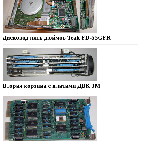
Дисковод пять дюймов Teak FD-55GFR
Вторая корзина с платами ДВК 3М