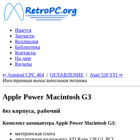
Ищется
Запчасти
Коллекция
Библиотека
Контакты
На даче
Кидалы
⇐ Amstrad CPC 464
|
ОГЛАВЛЕНИЕ
|
Atari 520 STf ⇒
Иностранная вычислительная техника
Apple Power Macintosh G3
без корпуса, рабочий
Комплект компьютера Apple Power Macintosh G3:
материнская плата
двухэтажная видеокарта ATI Rage 128 GL PCI