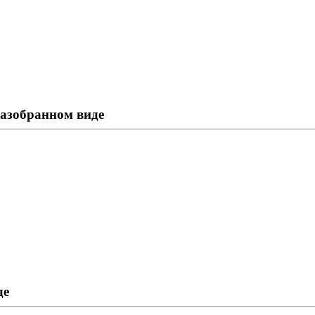
разобранном виде
де