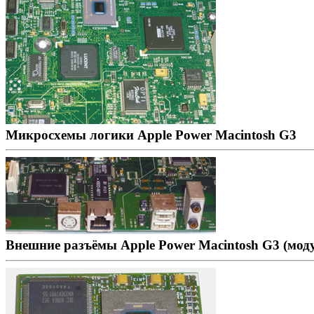
Микросхемы логики Apple Power Macintosh G3
Внешние разъёмы Apple Power Macintosh G3 (модул