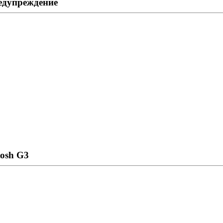
редупреждение
tosh G3