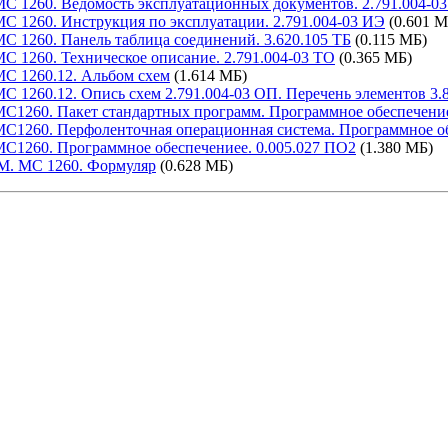
С 1260. Ведомость эксплуатационных документов. 2.791.004-0
С 1260. Инструкция по эксплуатации. 2.791.004-03 ИЭ
(0.601 М
 1260. Панель таблица соединений. 3.620.105 ТБ
(0.115 МБ)
 1260. Техническое описание. 2.791.004-03 ТО
(0.365 МБ)
С 1260.12. Альбом схем
(1.614 МБ)
 1260.12. Опись схем 2.791.004-03 ОП. Перечень элементов 3.8
С1260. Пакет стандартных программ. Программное обеспечение
С1260. Перфоленточная операционная система. Программное об
С1260. Программное обеспечениее. 0.005.027 ПО2
(1.380 МБ)
М. МС 1260. Формуляр
(0.628 МБ)