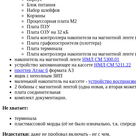
Блок питания
Набор шлейфов
Корзины
Процессорная плата М2
Плата ПЗУ
Плата ОЗУ на 32 кБ
Плата контроллера накопителя на магнитной лент
Плата графопостроителя (плоттера)
Плата терминала
Плата контроллера накопителя на магнитной лент
накопитель на магнитной ленте
НМЛ СМ 5300.01
устройство запоминающее на кассете
НМЛ СМ 5211.22
проттер Атлас 6
формата А3
ящик с неполным ЗИП
маленький накопитель на кассете -
устройство воспроиз
2 бобины с магнитной лентой (одна новая, а вторая може
плата соединительная
комплект документации.
Не хватает:
терминала
пластмассовой морды (её не было изначально, т.к. спере
Недостатки:
даже не пробовал включать - не с чем.