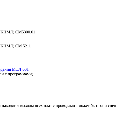
е (КНМЛ) СМ5300.01
е (КНМЛ) СМ 5211
ведения МОЛ-601
т и с программами)
ди находятся выходы всех плат с проводами - может быть они спе