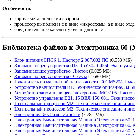
Особенности:
корпус металлический сварной
процессор выполнен не в виде микросхемы, а в виде отд
соединительные кабели ну очень длинные
Библиотека файлов к Электроника 60 (
Блок питания БПС6-1. Паспорт 2.087.082 ПС
(0.553 МБ)
Запоминающее устройство ПЗ. 15У30-16-004. Эксплуата
Запоминающее устройство. Листок
(0.025 МБ)
Запоминающее устройство. Схемы
(1.680 МБ)
Накопитель на магнитной ленте кассетный СМ5204. Руко
Устройство вычислителя В1. Техническое описание. 3.85
Устройство запоминающее Электроника МС3105. Паспорт
Устройство управления В21. 15 ВВЛ-150-001. Техническо
Центральный процессор М2. Техническое описание и инс
Центральный процессор М2. Техническое описание и инс
Электроника 60. Разные листки
(7.781 МБ)
Электронная Вычислительная Машина Электроника 60. 1
Электронная Вычислительная Машина Электроника 60. К
Электронная Вычислительная Машина Электроника 60. М