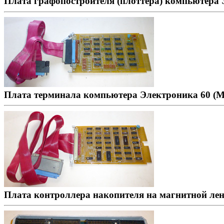
Плата графопостроителя (плоттера) компьютера 
Плата терминала компьютера Электроника 60 (М
Плата контроллера накопителя на магнитной ле