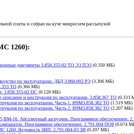
ельной платы и собран на куче микросхем рассыпухой
МС 1260):
ционные документы 3.858.355-02 ТО Э3 ПЭ3
(0.350 МБ)
водство по эксплуатации. ДБД 3.060.002 РЭ
(3.306 МБ)
8.353 ТО
(0.366 МБ)
. 3.858.355-02 ПС
(0.128 МБ)
е описание и инструкция по эксплуатации. 3.858.367 ТО
(0.333 
трукция по эксплуатации. Часть 1. И9М3.858.382 ТО
(1.519 МБ)
трукция по эксплуатации. Часть 2. И9М3.858.382 ТО
(2.207 МБ)
5 ВМ-16. Абсолютный загрузчик. Программное обеспечениее. 2
омпаратор. Программное обеспечениее. 2.791.004 ПО8
(0.074 М
С 1260. Ведомость ЗИП. 2.791.004-03 ЗИ
(0.207 МБ)