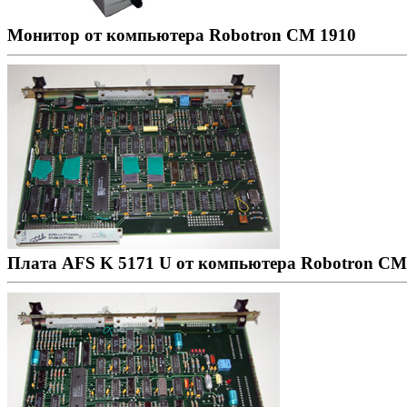
Монитор от компьютера Robotron CM 1910
Плата AFS K 5171 U от компьютера Robotron CM