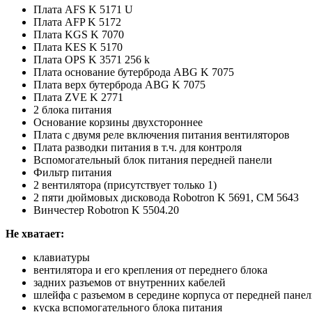
Плата AFS K 5171 U
Плата AFP K 5172
Плата KGS K 7070
Плата KES K 5170
Плата OPS K 3571 256 k
Плата основание бутерброда ABG K 7075
Плата верх бутерброда ABG K 7075
Плата ZVE K 2771
2 блока питания
Основание корзины двухстороннее
Плата с двумя реле включения питания вентиляторов
Плата разводки питания в т.ч. для контроля
Вспомогательный блок питания передней панели
Фильтр питания
2 вентилятора (присутствует только 1)
2 пяти дюймовых дисковода Robotron K 5691, СМ 5643
Винчестер Robotron K 5504.20
Не хватает:
клавиатуры
вентилятора и его крепления от переднего блока
задних разъемов от внутренних кабелей
шлейфа с разъемом в середине корпуса от передней пане
куска вспомогательного блока питания