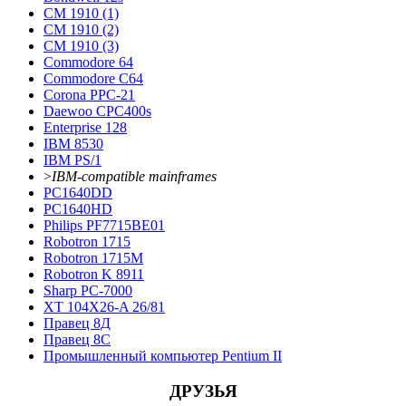
CM 1910 (1)
CM 1910 (2)
CM 1910 (3)
Commodore 64
Commodore С64
Corona PPC-21
Daewoo CPC400s
Enterprise 128
IBM 8530
IBM PS/1
>
IBM-compatible mainframes
PC1640DD
PC1640HD
Philips PF7715BE01
Robotron 1715
Robotron 1715М
Robotron K 8911
Sharp PC-7000
XT 104X26-A 26/81
Правец 8Д
Правец 8С
Промышленный компьютер Pentium II
ДРУЗЬЯ