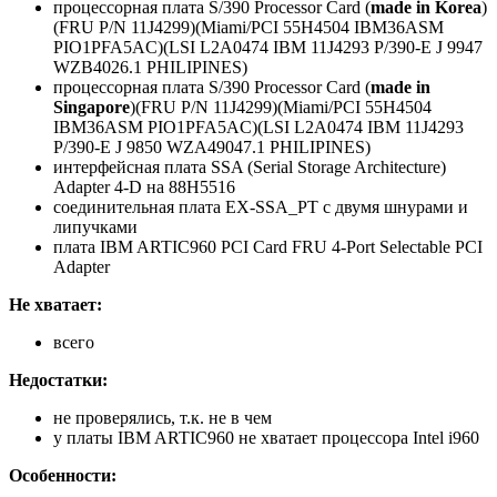
процессорная плата S/390 Processor Card (
made in Korea
)
(FRU P/N 11J4299)(Miami/PCI 55H4504 IBM36ASM
PIO1PFA5AC)(LSI L2A0474 IBM 11J4293 P/390-E J 9947
WZB4026.1 PHILIPINES)
процессорная плата S/390 Processor Card (
made in
Singapore
)(FRU P/N 11J4299)(Miami/PCI 55H4504
IBM36ASM PIO1PFA5AC)(LSI L2A0474 IBM 11J4293
P/390-E J 9850 WZA49047.1 PHILIPINES)
интерфейсная плата SSA (Serial Storage Architecture)
Adapter 4-D на 88H5516
соединительная плата EX-SSA_PT с двумя шнурами и
липучками
плата IBM ARTIC960 PCI Card FRU 4-Port Selectable PCI
Adapter
Не хватает:
всего
Недостатки:
не проверялись, т.к. не в чем
у платы IBM ARTIC960 не хватает процессора Intel i960
Особенности: