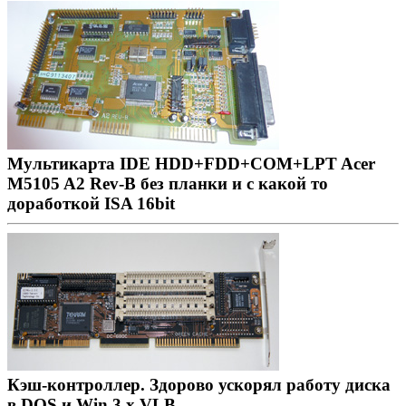
Мультикарта IDE HDD+FDD+COM+LPT Acer
M5105 A2 Rev-B без планки и с какой то
доработкой ISA 16bit
Кэш-контроллер. Здорово ускорял работу диска
в DOS и Win 3.x VLB