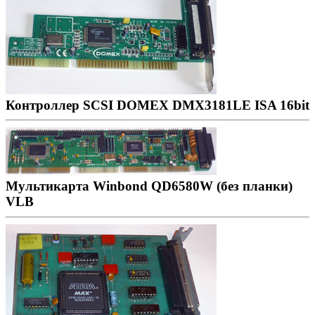
Контроллер SCSI DOMEX DMX3181LE ISA 16bit
Мультикарта Winbond QD6580W (без планки)
VLB