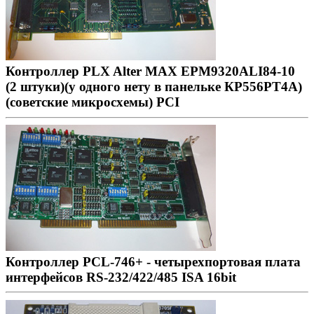
Контроллер PLX Alter MAX EPM9320ALI84-10
(2 штуки)(у одного нету в панельке КР556РТ4А)
(советские микросхемы) PCI
Контроллер PCL-746+ - четырехпортовая плата
интерфейсов RS-232/422/485 ISA 16bit