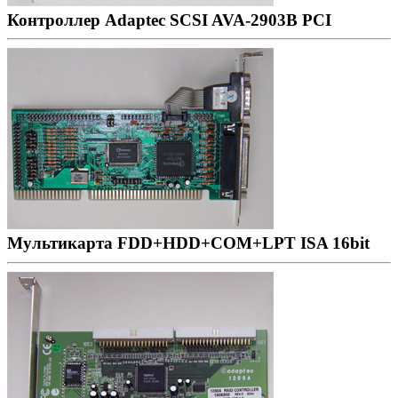
Контроллер Adaptec SCSI AVA-2903B PCI
Мультикарта FDD+HDD+COM+LPT ISA 16bit