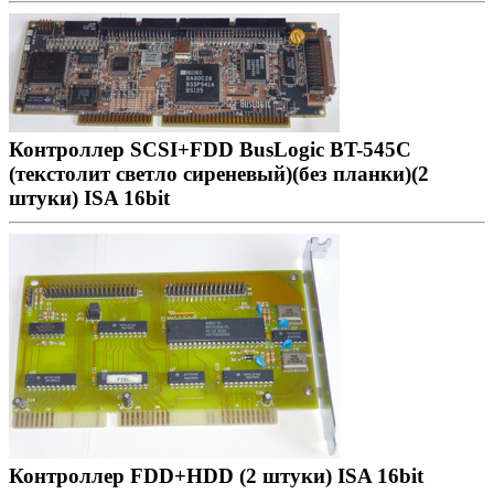
Контроллер SCSI+FDD BusLogic BT-545C
(текстолит светло сиреневый)(без планки)(2
штуки) ISA 16bit
Контроллер FDD+HDD (2 штуки) ISA 16bit