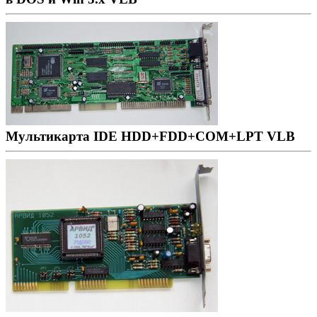
Мультикарта IDE HDD+FDD+COM+LPT VLB