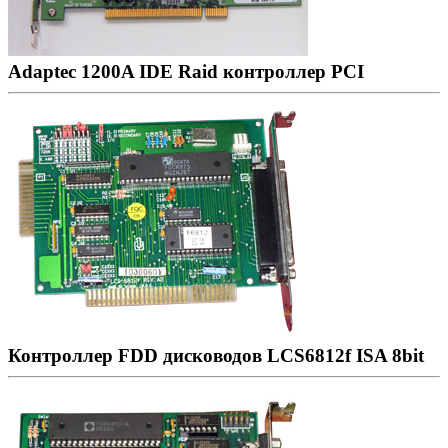
Adaptec 1200A IDE Raid контроллер PCI
Контроллер FDD дисководов LCS6812f ISA 8bit