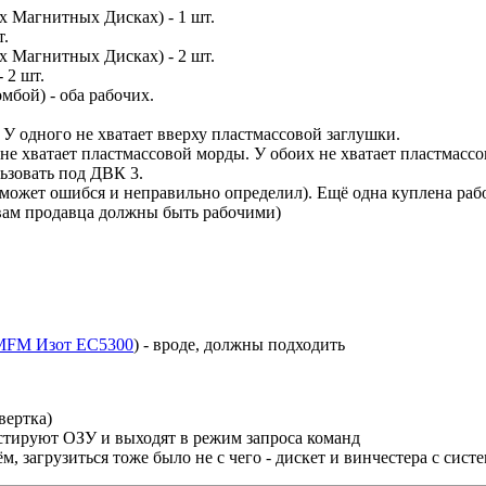
х Магнитных Дисках) - 1 шт.
т.
 Магнитных Дисках) - 2 шт.
 2 шт.
мбой) - оба рабочих.
 У одного не хватает вверху пластмассовой заглушки.
о не хватает пластмассовой морды. У обоих не хватает пластмас
ьзовать под ДВК 3.
 может ошибся и неправильно определил). Ещё одна куплена рабоч
ам продавца должны быть рабочими)
MFM Изот ЕС5300
) - вроде, должны подходить
вертка)
естируют ОЗУ и выходят в режим запроса команд
ём, загрузиться тоже было не с чего - дискет и винчестера с сис