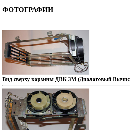
ФОТОГРАФИИ
Вид сверху корзины ДВК 3М (Диалоговый Вычис