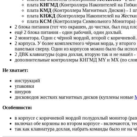
плата
КНГМД
(Контроллера Накопителей на Гибки
плата
КМД
(Контроллера Магнитных Дисков) - 1 ш
плата
КНЖД
(Контроллера Накопителей на Жестких
плата
КСМ
(Контроллера Символьного Монитора) -
2 блока питания (тот что окрашен, до чистки, был под пло
ещё 2 блока питания - один рабочий, один дохлый.
2 монитора. Один с чёрной мордой, второй с коричневой.
2 корпуса. У более комплектного чёрная морда, у второг
панельки сверху. Один из корпусов можно было бы испол
2 ДВК клавиатуры (одна дохлая, вторую так и не нашёл -
дополнительные контроллеры КНГМД MY и MX (по слов
Не хватает:
инструкций
упаковки
шнуров
дисководов жестких магнитных дисков (куплены новые
Особенности:
в корпусе с коричневой мордой полудохлый монитор (раз
включал обе корзины во втором корпусе - включаются, т
так как клавиатура дохлая, набрать команды было не на ч