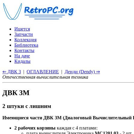
Ищется
Запчасти
Коллекция
Библиотека
Контакты
На даче
Кидалы
⇐ ДВК 3
|
ОГЛАВЛЕНИЕ
|
Денди (Dendy) ⇒
Отечественная вычислительная техника
ДВК 3М
2 штуки с лишним
Имеющиеся части ДВК 3М (Диалоговый Вычислительный К
2 рабочих корзины
каждая с 4 платами:
плата вычислителя Электроника
МС1201.03
- 2 шт.